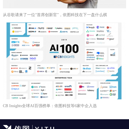
从谷歌请来了一位“首席创新官”，依图科技在下一盘什么棋
CB Insights全球AI百强榜单：依图科技等6家中企入选