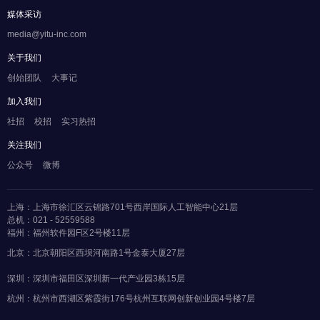
媒体采访
media@yitu-inc.com
关于我们
创始团队
大事记
加入我们
社招
校招
实习热招
关注我们
公众号
微博
上海：上海市徐汇区云锦路701号西岸国际人工智能中心21层
总机：021 - 52559588
福州：福州软件园F区2号楼11层
北京：北京朝阳区西坝河南路1号金泰大厦27层
深圳：深圳市福田区深圳新一代产业园3栋15层
杭州：杭州市西湖区紫霞街176号杭州互联网创新创业园4号楼7层